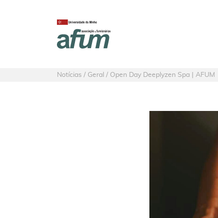
Notícias / Geral / Open Day Deeplyzen Spa | AFUM