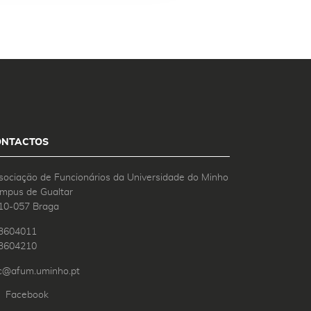
ONTACTOS
sociação de Funcionários da Universidade do Minho
mpus de Gualtar
10-057 Braga
3604011
3604210
c@afum.uminho.pt
Facebook