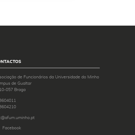
ONTACTOS
sociação de Funcionários da Universidade do Minho
mpus de Gualtar
10-057 Braga
3604011
3604210
c@afum.uminho.pt
Facebook