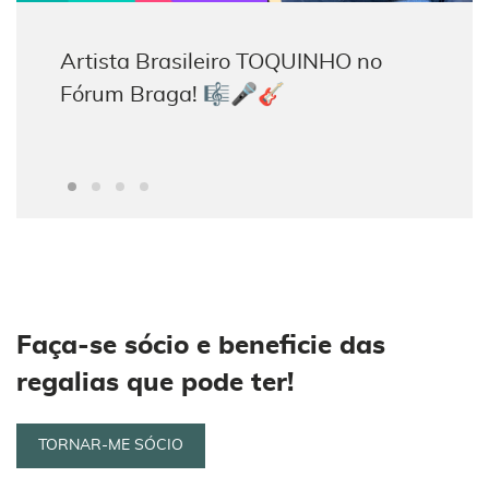
Artista Brasileiro TOQUINHO no
Mercadinho de Natal 2023 | Sede da
Fórum Braga! 🎼🎤🎸
AFUM
Faça-se sócio e beneficie das
regalias que pode ter!
TORNAR-ME SÓCIO