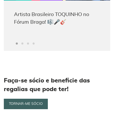
Artista Brasileiro TOQUINHO no
Mercadinho de Natal 2023 | Sede da
Fórum Braga! 🎼🎤🎸
AFUM
Faça-se sócio e beneficie das
regalias que pode ter!
TORNAR-ME SÓCIO